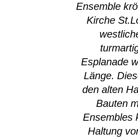
Ensemble krön
Kirche St.
westlich
turmarti
Esplanade wi
Länge. Dies
den alten Ha
Bauten m
Ensembles kl
Haltung vo