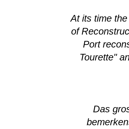
At its time th
of Reconstruct
Port recons
Tourette" a
Das gro
bemerkens