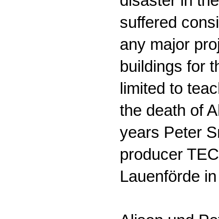
disaster in th
suffered cons
any major proj
buildings for 
limited to tea
the death of A
years Peter Sm
producer TECT
Lauenförde in