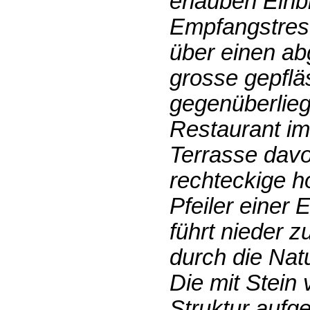
erlauben Einb
Empfangstrese
über einen ab
grosse gepflä
gegenüberlieg
Restaurant im
Terrasse davo
rechteckige ho
Pfeiler einer
führt nieder 
durch die Nat
Die mit Stein
Struktur aufg