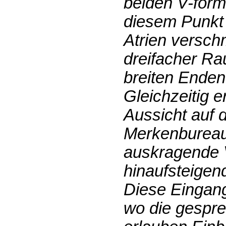
beiden V-förm
diesem Punkt 
Atrien versch
dreifacher Ra
breiten Enden 
Gleichzeitig 
Aussicht auf 
Merkenbureau 
auskragende 
hinaufsteigen
Diese Eingang
wo die gespr