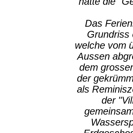
hatte die "G
Das Ferien
Grundriss 
welche vom ü
Aussen abgre
dem grossen
der gekrümmt
als Reminisz
der "Vi
gemeinsame
Wasserspe