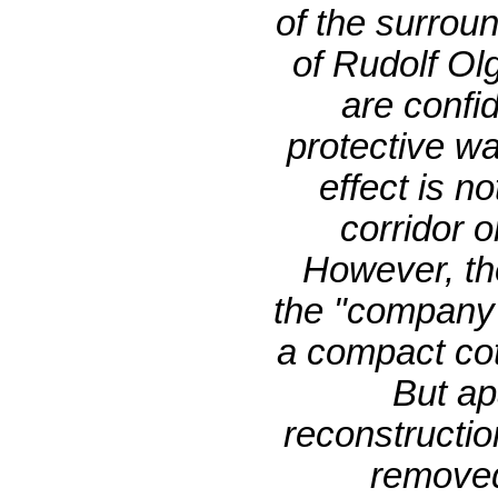
of the surrou
of Rudolf Olg
are confid
protective wa
effect is n
corridor 
However, the
the "company 
a compact cot
But ap
reconstructio
removed