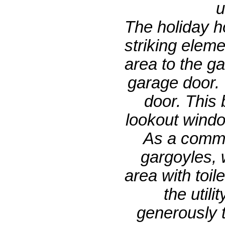
u
The holiday h
striking eleme
area to the ga
garage door. T
door. This
lookout windo
As a commo
gargoyles, w
area with toil
the util
generously t