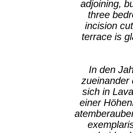
adjoining, b
three bedr
incision cu
terrace is 
In den Ja
zueinander 
sich in Lav
einer Höhenl
atemberauben
exemplaris