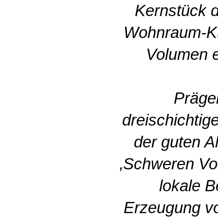
Kernstück 
Wohnraum-Küc
Volumen e
Präge
dreischichti
der guten A
‚Schweren Vor
lokale B
Erzeugung vo