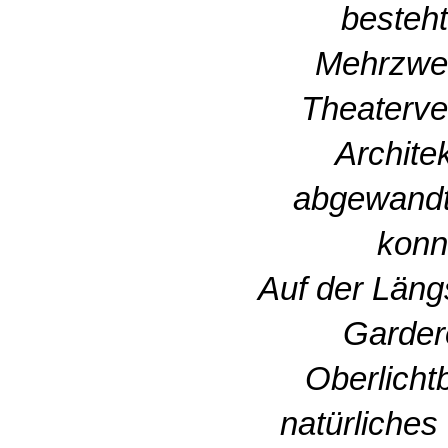
besteh
Mehrzwec
Theaterve
Archite
abgewandt
konn
Auf der Längs
Garder
Oberlicht
natürliches