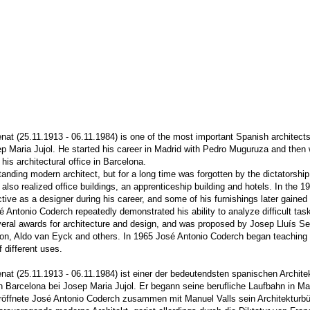
t (25.11.1913 - 06.11.1984) is one of the most important Spanish architects o
ep Maria Jujol. He started his career in Madrid with Pedro Muguruza and then
his architectural office in Barcelona.
tanding modern architect, but for a long time was forgotten by the dictatorshi
 also realized office buildings, an apprenticeship building and hotels. In the
ctive as a designer during his career, and some of his furnishings later gaine
sé Antonio Coderch repeatedly demonstrated his ability to analyze difficult ta
eral awards for architecture and design, and was proposed by Josep Lluís S
on, Aldo van Eyck and others. In 1965 José Antonio Coderch began teaching a
 different uses.
t (25.11.1913 - 06.11.1984) ist einer der bedeutendsten spanischen Architekt
 in Barcelona bei Josep Maria Jujol. Er begann seine berufliche Laufbahn in
ffnete José Antonio Coderch zusammen mit Manuel Valls sein Architekturbür