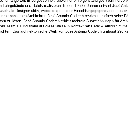
o für lange Zeit in Vergessenheit, obwohl er ein eigenständiges Werk hervorb
n Lehrgebäude und Hotels realisieren. In den 1950er Jahren entwarf José Ant
 auch als Designer aktiv, wobei einige seiner Einrichtungsgegenstände später
eren spanischen Architektur. José Antonio Coderch bewies mehrfach seine Fä
en zu lösen. José Antonio Coderch erhielt mehrere Auszeichnungen für Archi
 des Team 10 und stand auf diese Weise in Kontakt mit Peter & Alison Smiths
ichten. Das architektonische Werk von José Antonio Coderch umfasst 296 kat