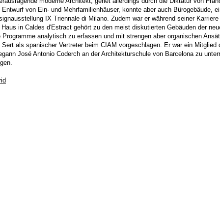
rausragende moderne Architekt, geriet allerdings durch die Diktatur von Franc
m Entwurf von Ein- und Mehrfamilienhäuser, konnte aber auch Bürogebäude, ei
ignausstellung IX Triennale di Milano. Zudem war er während seiner Karriere
 Haus in Caldes d'Estract gehört zu den meist diskutierten Gebäuden der neu
Programme analytisch zu erfassen und mit strengen aber organischen Ansätz
 Sert als spanischer Vertreter beim CIAM vorgeschlagen. Er war ein Mitglied
gann José Antonio Coderch an der Architekturschule von Barcelona zu unterr
ngen.
rid