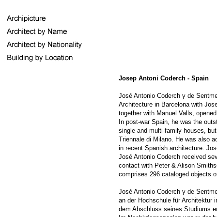
Josep Antoni Coderch - Spain
José Antonio Coderch y de Sentmena
Architecture in Barcelona with Jos
together with Manuel Valls, opened 
In post-war Spain, he was the outs
single and multi-family houses, but
Triennale di Milano. He was also a
in recent Spanish architecture. Jo
José Antonio Coderch received sev
contact with Peter & Alison Smiths
comprises 296 cataloged objects of
José Antonio Coderch y de Sentmena
an der Hochschule für Architektur
dem Abschluss seines Studiums erö