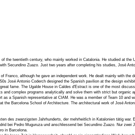
f the twentieth century, who mainly worked in Catalonia. He studied at the U
 with Secundino Zuazo. Just two years after completing his studies, José Ant
p of Franco, although he gave an independent work. He dealt mainly with the d
 1950s José Antonio Coderch designed the Spanish pavilion at the design exhibi
d great fame. The Ugalde House in Caldes d'Estract is one of the most discuss
sks and complex programs analytically and solve them with strict but organic 
ert as a Spanish representative at CIAM. He was a member of Team 10 and w
t the Barcelona School of Architecture. The architectural work of José Anto
en des zwanzigsten Jahrhunderts, der mehrheitlich in Katalonien tätig war. E
 Madrid bei Pedro Muguruza und anschliessend bei Secundino Zuazo. Nur zwei 
o in Barcelona.