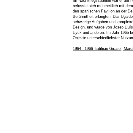
Im Nachkriegsspanien war er der he
befasste sich mehrheitlich mit de
den spanischen Pavillon an der Des
Berühmtheit erlangten. Das Ugalde
schwierige Aufgaben und komplexe 
Design, und wurde von Josep Lluís
Eyck und anderen. Im Jahr 1965 be
Objekte unterschiedlichster Nutzu
1964 - 1966 Edificio Girasol, Mard