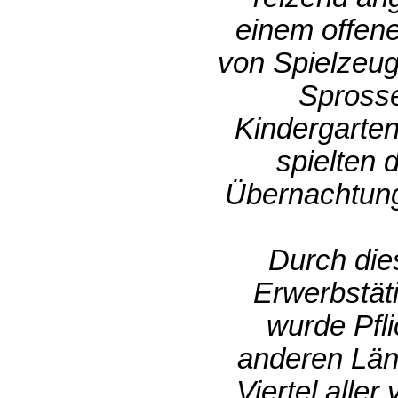
einem offen
von Spielzeug
Sprosse
Kindergarte
spielten 
Übernachtungs
Durch die
Erwerbstät
wurde Pfli
anderen Länd
Viertel alle