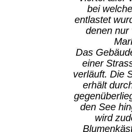
bei welche
entlastet wur
denen nur 
Mark
Das Gebäude, 
einer Stras
verläuft. Die
erhält durc
gegenüberlie
den See hin
wird zud
Blumenkäst