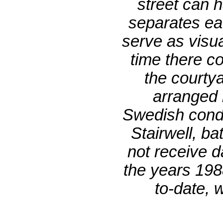
street can h
separates ea
serve as visua
time there c
the courtya
arranged r
Swedish condit
Stairwell, ba
not receive da
the years 198
to-date, 