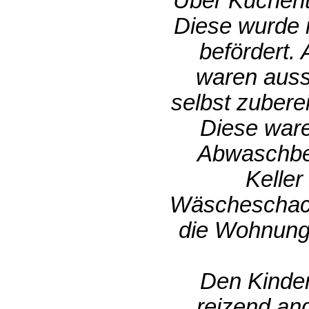
Über Küchent
Diese wurde 
befördert.
waren auss
selbst zubere
Diese ware
Abwaschbec
Keller
Wäscheschach
die Wohnung
Den Kinder
reizend an