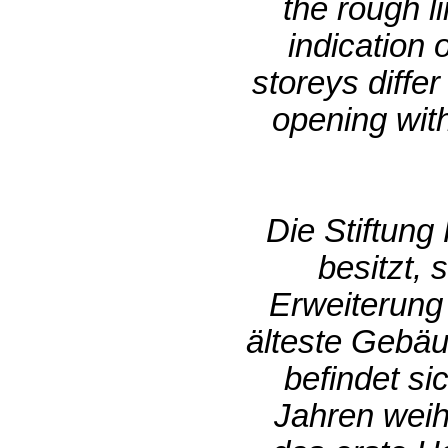
the rough l
indication 
storeys differ
opening with
Die Stiftung
besitzt,
Erweiterung
älteste Gebä
befindet si
Jahren weih