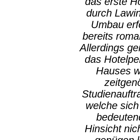
das erste H
durch Lawin
Umbau erfo
bereits rom
Allerdings ge
das Hotelpe
Hauses wü
zeitgen
Studienauftr
welche sich
bedeutend
Hinsicht ni