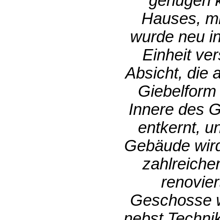
genügen ko
Hauses, mi
wurde neu in
Einheit ver
Absicht, die 
Giebelform
Innere des 
entkernt, u
Gebäude wird
zahlreiche
renovier
Geschosse w
nebst Techni