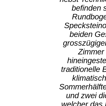
befinden 
Rundbogen
Specksteinof
beiden Ges
grosszügigem
Zimmer 
hineingeste
traditionelle
klimatisc
Sommerhälfte
und zwei di
welcher das 