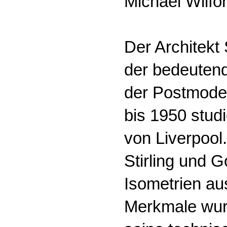
Michael Wilfor
Der Architekt 
der bedeutends
der Postmoder
bis 1950 stud
von Liverpoo
Stirling und G
Isometrien au
Merkmale wur